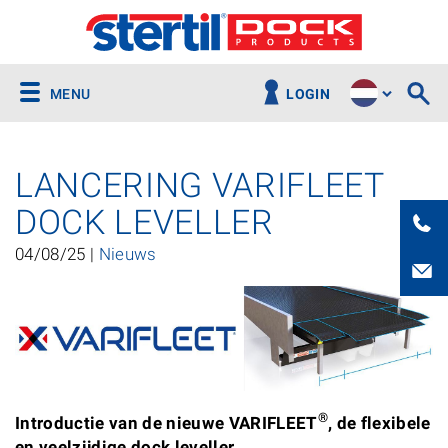
MENU
LOGIN
LANCERING VARIFLEET
DOCK LEVELLER
04/08/25 |
Nieuws
®
Introductie van de nieuwe VARIFLEET
, de flexibele
en veelzijdige dock leveller.